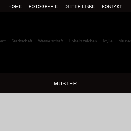
E
HOME
FOTOGRAFIE
DIETER LINKE
KONTAKT
aft
Stadtschaft
Wasserschaft
Hoheitszeichen
Idylle
Muste
MUSTER