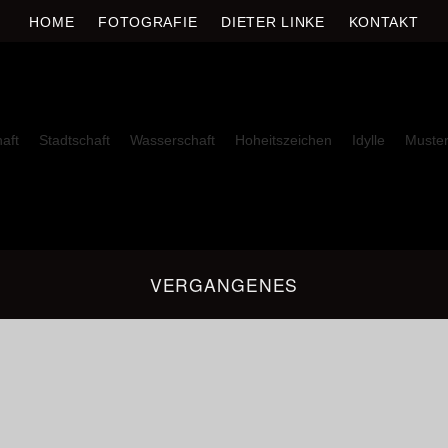
E
HOME
FOTOGRAFIE
DIETER LINKE
KONTAKT
aft
Stadtschaft
Wasserschaft
Hoheitszeichen
Idylle
Muste
VERGANGENES