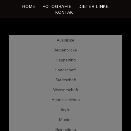
HOME
FOTOGRAFIE
DIETER LINKE
DIETER LINKE
Fotografie
KONTAKT
Weiter
Ausblicke
zum
Inhalt
Augenblicke
Happening
Landschaft
Stadtschaft
Wasserschaft
Hoheitszeichen
Idylle
Muster
Spiegelung