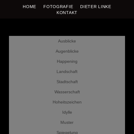
HOME
FOTOGRAFIE
DIETER LINKE
DIETER LINKE
Fotografie
KONTAKT
Weiter
Ausblicke
zum
Inhalt
Augenblicke
Happening
Landschaft
Stadtschaft
Wasserschaft
Hoheitszeichen
Idylle
Muster
Spiegelung