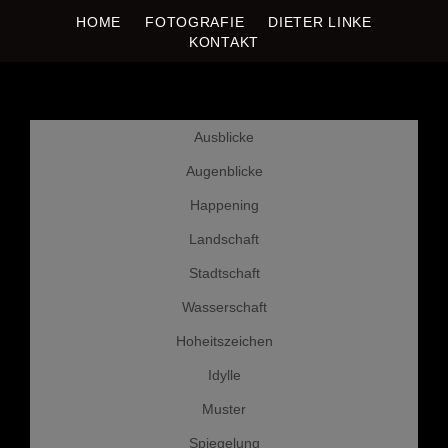
HOME
FOTOGRAFIE
DIETER LINKE
DIETER LINKE
Fotografie
KONTAKT
Weiter
Ausblicke
zum
Inhalt
Augenblicke
Happening
Landschaft
Stadtschaft
Wasserschaft
Hoheitszeichen
Idylle
Muster
Spiegelung