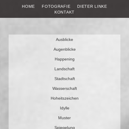
HOME
FOTOGRAFIE
DIETER LINKE
DIETER LINKE
Fotografie
KONTAKT
Weiter
Ausblicke
zum
Inhalt
Augenblicke
Happening
Landschaft
Stadtschaft
Wasserschaft
Hoheitszeichen
Idylle
Muster
Spiegelung