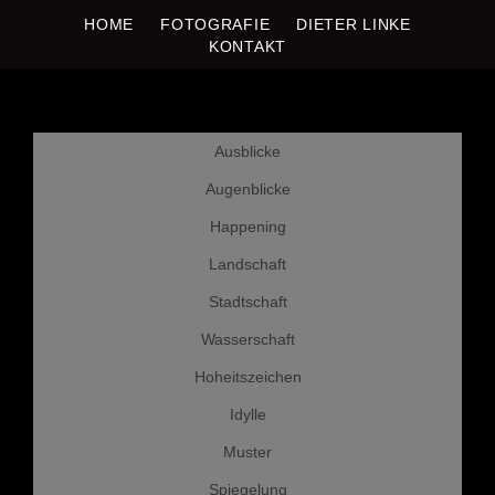
DIETER LINKE
HOME
FOTOGRAFIE
DIETER LINKE
Fotografie
KONTAKT
Weiter
Ausblicke
zum
Inhalt
Augenblicke
Happening
Landschaft
Stadtschaft
Wasserschaft
Hoheitszeichen
Idylle
Muster
Spiegelung