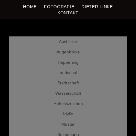
HOME
FOTOGRAFIE
DIETER LINKE
DIETER LINKE
Fotografie
KONTAKT
Weiter
Ausblicke
zum
Inhalt
Augenblicke
Happening
Landschaft
Stadtschaft
Wasserschaft
Hoheitszeichen
Idylle
Muster
Spiegelung