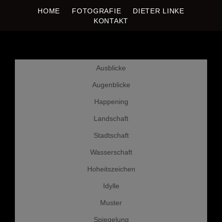
HOME
FOTOGRAFIE
DIETER LINKE
DIETER LINKE
Fotografie
KONTAKT
Weiter
Ausblicke
zum
Inhalt
Augenblicke
Happening
Landschaft
Stadtschaft
Wasserschaft
Hoheitszeichen
Idylle
Muster
Spiegelung