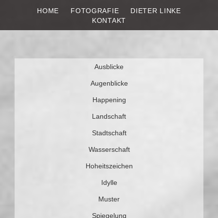
HOME
FOTOGRAFIE
DIETER LINKE
DIETER LINKE
Fotografie
KONTAKT
Weiter
Ausblicke
zum
Inhalt
Augenblicke
Happening
Landschaft
Stadtschaft
Wasserschaft
Hoheitszeichen
Idylle
Muster
Spiegelung