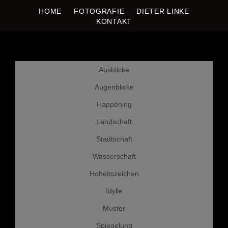
HOME
FOTOGRAFIE
DIETER LINKE
DIETER LINKE
Fotografie
KONTAKT
Weiter
Ausblicke
zum
Inhalt
Augenblicke
Happening
Landschaft
Stadtschaft
Wasserschaft
Hoheitszeichen
Idylle
Muster
Spiegelung