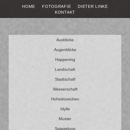
HOME
FOTOGRAFIE
DIETER LINKE
DIETER LINKE
Fotografie
KONTAKT
Weiter
Ausblicke
zum
Inhalt
Augenblicke
Happening
Landschaft
Stadtschaft
Wasserschaft
Hoheitszeichen
Idylle
Muster
Spiegelung