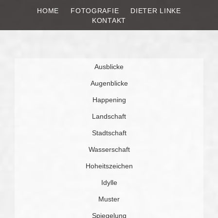
HOME
FOTOGRAFIE
DIETER LINKE
DIETER LINKE
Fotografie
KONTAKT
Weiter
Ausblicke
zum
Inhalt
Augenblicke
Happening
Landschaft
Stadtschaft
Wasserschaft
Hoheitszeichen
Idylle
Muster
Spiegelung