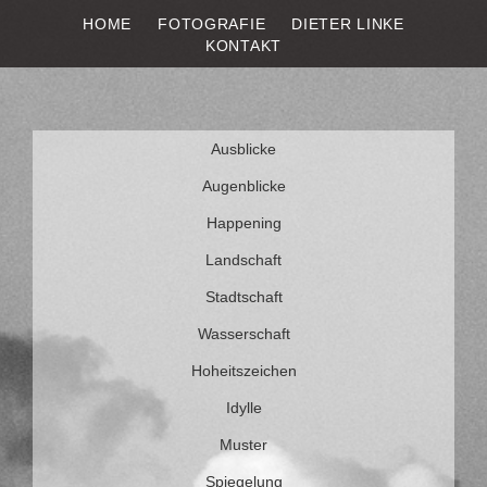
HOME
FOTOGRAFIE
DIETER LINKE
DIETER LINKE
Fotografie
KONTAKT
Weiter
Ausblicke
zum
Inhalt
Augenblicke
Happening
Landschaft
Stadtschaft
Wasserschaft
Hoheitszeichen
Idylle
Muster
Spiegelung