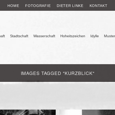
E
HOME
FOTOGRAFIE
DIETER LINKE
KONTAKT
aft
Stadtschaft
Wasserschaft
Hoheitszeichen
Idylle
Muste
IMAGES TAGGED "KURZBLICK"