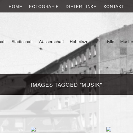
E
HOME
FOTOGRAFIE
DIETER LINKE
KONTAKT
aft
Stadtschaft
Wasserschaft
Hoheitszeichen
Idylle
Muste
IMAGES TAGGED "MUSIK"