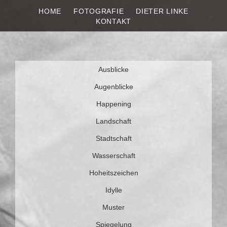
HOME
FOTOGRAFIE
DIETER LINKE
DIETER LINKE
Fotografie
KONTAKT
Weiter
Ausblicke
zum
Inhalt
Augenblicke
Happening
Landschaft
Stadtschaft
Wasserschaft
Hoheitszeichen
Idylle
Muster
Spiegelung