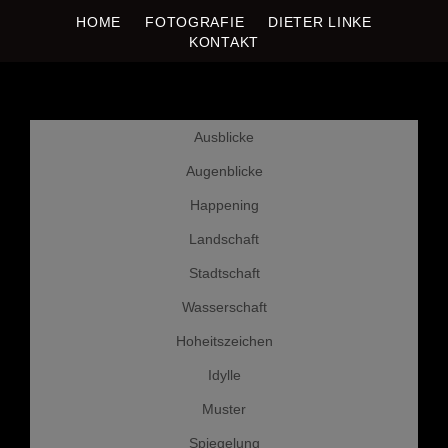
DIETER LINKE
HOME
FOTOGRAFIE
DIETER LINKE
Fotografie
KONTAKT
Weiter
Ausblicke
zum
Inhalt
Augenblicke
Happening
Landschaft
Stadtschaft
Wasserschaft
Hoheitszeichen
Idylle
Muster
Spiegelung