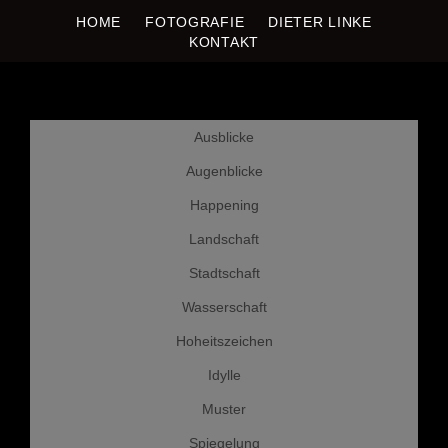
DIETER LINKE
HOME
FOTOGRAFIE
DIETER LINKE
Fotografie
KONTAKT
Weiter
Ausblicke
zum
Inhalt
Augenblicke
Happening
Landschaft
Stadtschaft
Wasserschaft
Hoheitszeichen
Idylle
Muster
Spiegelung