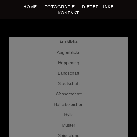
HOME
FOTOGRAFIE
DIETER LINKE
DIETER LINKE
Fotografie
KONTAKT
Weiter
Ausblicke
zum
Inhalt
Augenblicke
Happening
Landschaft
Stadtschaft
Wasserschaft
Hoheitszeichen
Idylle
Muster
Spiegelung