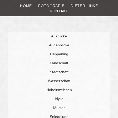
HOME
FOTOGRAFIE
DIETER LINKE
DIETER LINKE
Fotografie
KONTAKT
Weiter
Ausblicke
zum
Inhalt
Augenblicke
Happening
Landschaft
Stadtschaft
Wasserschaft
Hoheitszeichen
Idylle
Muster
Spiegelung