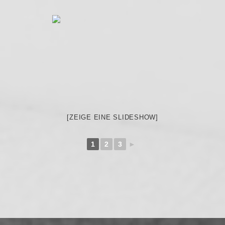
[ZEIGE EINE SLIDESHOW]
1
2
3
►