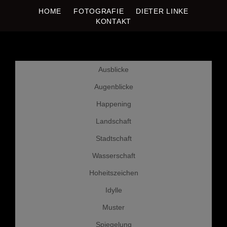
DIETER LINKE
HOME
FOTOGRAFIE
DIETER LINKE
Fotografie
KONTAKT
Weiter
Ausblicke
zum
Inhalt
Augenblicke
Happening
Landschaft
Stadtschaft
Wasserschaft
Hoheitszeichen
Idylle
Muster
Spiegelung