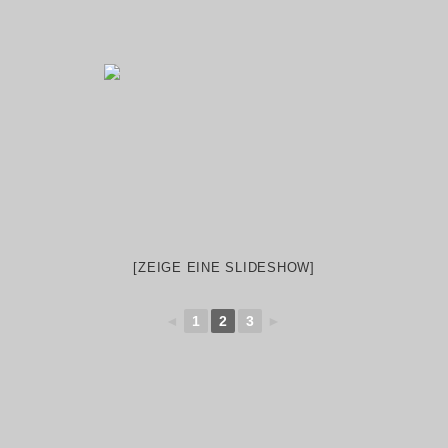
[ZEIGE EINE SLIDESHOW]
◄
1
2
3
►