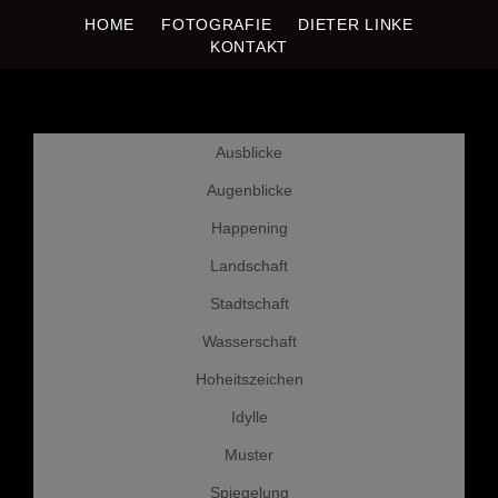
HOME
FOTOGRAFIE
DIETER LINKE
DIETER LINKE
Fotografie
KONTAKT
Weiter
Ausblicke
zum
Inhalt
Augenblicke
Happening
Landschaft
Stadtschaft
Wasserschaft
Hoheitszeichen
Idylle
Muster
Spiegelung