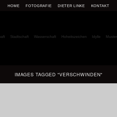
E
HOME
FOTOGRAFIE
DIETER LINKE
KONTAKT
aft
Stadtschaft
Wasserschaft
Hoheitszeichen
Idylle
Muste
IMAGES TAGGED "VERSCHWINDEN"