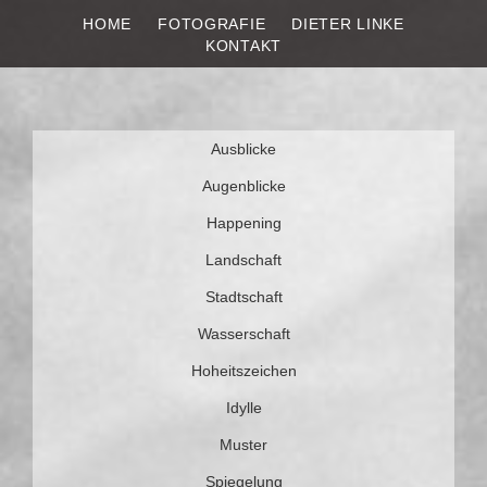
HOME
FOTOGRAFIE
DIETER LINKE
DIETER LINKE
Fotografie
KONTAKT
Weiter
Ausblicke
zum
Inhalt
Augenblicke
Happening
Landschaft
Stadtschaft
Wasserschaft
Hoheitszeichen
Idylle
Muster
Spiegelung