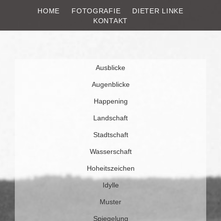
HOME
FOTOGRAFIE
DIETER LINKE
DIETER LINKE
Fotografie
KONTAKT
Weiter
Ausblicke
zum
Inhalt
Augenblicke
Happening
Landschaft
Stadtschaft
Wasserschaft
Hoheitszeichen
Idylle
Muster
Spiegelung