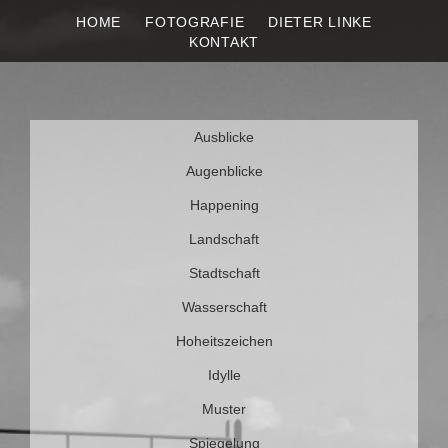
HOME
FOTOGRAFIE
DIETER LINKE
DIETER LINKE
Fotografie
KONTAKT
Weiter
Ausblicke
zum
Inhalt
Augenblicke
Happening
Landschaft
Stadtschaft
Wasserschaft
Hoheitszeichen
Idylle
Muster
Spiegelung